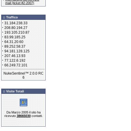
mail (ticket #2-2007)
:: Traffico
·
31.184.238.33
·
208.80.194.27
·
193.105.210.87
·
83.99.185.25
·
64.31.20.60
·
89.252.58.37
·
94.181.128.125
·
207.46.13.93
·
77.122.6.192
·
66.249.72.101
NukeSentinel™ 2.0.0 RC
6
:: Visite Totali
Da Marzo 2005 il sito ha
ricevuto
38665030
contatti.