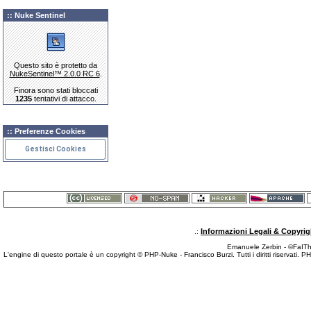
:: Nuke Sentinel
Questo sito è protetto da
NukeSentinel™ 2.0.0 RC 6
.
Finora sono stati bloccati
1235
tentativi di attacco.
:: Preferenze Cookies
Gestisci Cookies
Informazioni Legali & Copyrig
.:
Emanuele Zerbin - ©FaITh.
L'engine di questo portale è un copyright © PHP-Nuke - Francisco Burzi. Tutti i diritti riservati. 