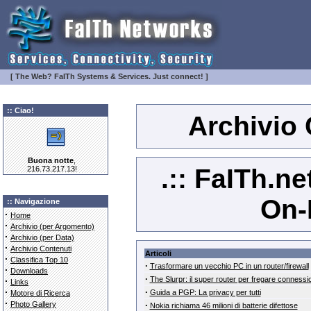
[ The Web? FaITh Systems & Services. Just connect! ]
:: Ciao!
Archivio
Buona notte
,
.:: FaITh.ne
216.73.217.13!
On-
:: Navigazione
·
Home
·
Archivio (per Argomento)
·
Archivio (per Data)
·
Archivio Contenuti
Articoli
·
Classifica Top 10
·
Trasformare un vecchio PC in un router/firewall
·
Downloads
·
The Slurpr: il super router per fregare connessi
·
Links
·
·
Guida a PGP: La privacy per tutti
Motore di Ricerca
·
Photo Gallery
·
Nokia richiama 46 milioni di batterie difettose