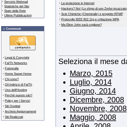
·
Servizio Webmail
·
La protezione in Internet
·
Statistiche del Sito
·
Hackers? No! (Lo sfogo di uno Zerbo incazzato
·
Stato della Rete
·
Scie Chimiche (Chemtrails) e progetto RFMP
·
Ultime Pubblicazioni
·
Protocollo IEEE 802.11g e crittazione WPA
·
Ma Elton John sarà coglione?
:: Contenuti
·
Legal & Copyright
Seleziona il mese d
·
FaITh Networks
·
Fotografie
Marzo, 2015
·
Home Sweet Home
·
Chi sono?
Luglio, 2014
·
Gli Indirizzi di FaITh
Giugno, 2014
·
Uso dell'Hosting
·
Perchè questo sito?
Dicembre, 2008
·
Policy per i Servizi
·
Siti Ospitati
Novembre, 2008
·
Archivio Aggiornamenti
Maggio, 2008
·
Siti Realizzati
Aprile, 2008