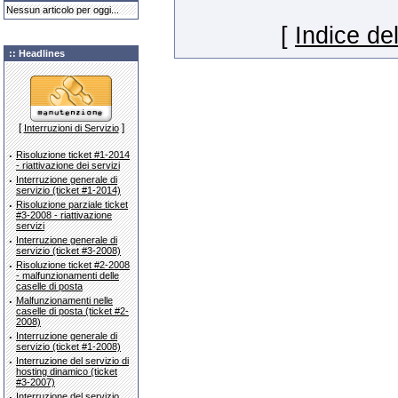
Nessun articolo per oggi...
[
Indice del
:: Headlines
[
]
Interruzioni di Servizio
·
Risoluzione ticket #1-2014
- riattivazione dei servizi
·
Interruzione generale di
servizio (ticket #1-2014)
·
Risoluzione parziale ticket
#3-2008 - riattivazione
servizi
·
Interruzione generale di
servizio (ticket #3-2008)
·
Risoluzione ticket #2-2008
- malfunzionamenti delle
caselle di posta
·
Malfunzionamenti nelle
caselle di posta (ticket #2-
2008)
·
Interruzione generale di
servizio (ticket #1-2008)
·
Interruzione del servizio di
hosting dinamico (ticket
#3-2007)
·
Interruzione del servizio