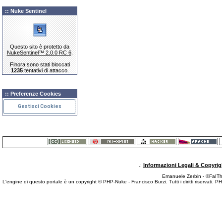
:: Nuke Sentinel
Questo sito è protetto da
NukeSentinel™ 2.0.0 RC 6
.
Finora sono stati bloccati
1235
tentativi di attacco.
:: Preferenze Cookies
Gestisci Cookies
Informazioni Legali & Copyrig
.:
Emanuele Zerbin - ©FaITh.
L'engine di questo portale è un copyright © PHP-Nuke - Francisco Burzi. Tutti i diritti riservati. 