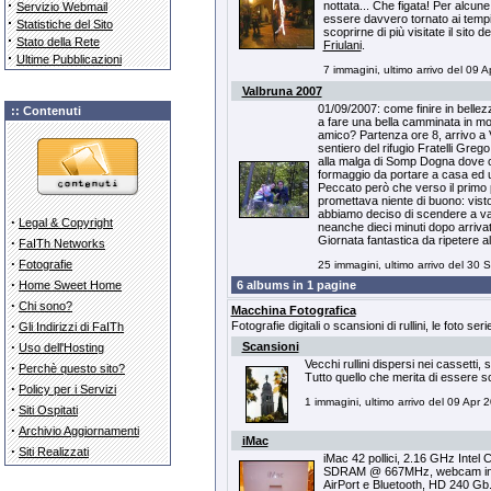
·
nottata... Che figata! Per alcun
Servizio Webmail
essere davvero tornato ai tempi d
·
Statistiche del Sito
scoprirne di più visitate il sito d
·
Stato della Rete
Friulani
.
·
Ultime Pubblicazioni
7 immagini, ultimo arrivo del 09 
Valbruna 2007
01/09/2007: come finire in bellez
:: Contenuti
a fare una bella camminata in mo
amico? Partenza ore 8, arrivo a Va
sentiero del rifugio Fratelli Grego 
alla malga di Somp Dogna dove c
formaggio da portare a casa ed u
Peccato però che verso il primo p
promettava niente di buono: visto
abbiamo deciso di scendere a val
·
Legal & Copyright
neanche dieci minuti dopo arrivati
Giornata fantastica da ripetere al
·
FaITh Networks
·
Fotografie
25 immagini, ultimo arrivo del 30 
·
Home Sweet Home
6 albums in 1 pagine
·
Chi sono?
Macchina Fotografica
·
Fotografie digitali o scansioni di rullini, le foto seri
Gli Indirizzi di FaITh
·
Scansioni
Uso dell'Hosting
Vecchi rullini dispersi nei cassetti,
·
Perchè questo sito?
Tutto quello che merita di essere s
·
Policy per i Servizi
1 immagini, ultimo arrivo del 09 Apr 
·
Siti Ospitati
·
Archivio Aggiornamenti
iMac
·
Siti Realizzati
iMac 42 pollici, 2.16 GHz Inte
SDRAM @ 667MHz, webcam inte
AirPort e Bluetooth, HD 240 Gb. 