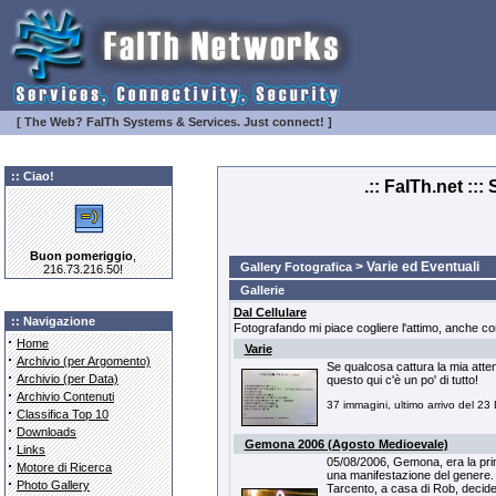
[ The Web? FaITh Systems & Services. Just connect! ]
:: Ciao!
.:: FaITh.net ::
Buon pomeriggio
,
> Varie ed Eventuali
Gallery Fotografica
216.73.216.50!
Gallerie
Dal Cellulare
:: Navigazione
Fotografando mi piace cogliere l'attimo, anche con
·
Home
Varie
·
Archivio (per Argomento)
Se qualcosa cattura la mia atten
·
Archivio (per Data)
questo qui c'è un po' di tutto!
·
Archivio Contenuti
37 immagini, ultimo arrivo del 23
·
Classifica Top 10
·
Downloads
Gemona 2006 (Agosto Medioevale)
·
Links
05/08/2006, Gemona, era la pri
·
Motore di Ricerca
una manifestazione del genere. 
·
Photo Gallery
Tarcento, a casa di Rob, decid