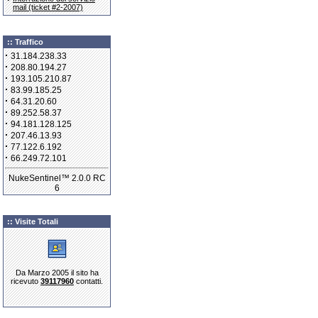
mail (ticket #2-2007)
:: Traffico
·
31.184.238.33
·
208.80.194.27
·
193.105.210.87
·
83.99.185.25
·
64.31.20.60
·
89.252.58.37
·
94.181.128.125
·
207.46.13.93
·
77.122.6.192
·
66.249.72.101
NukeSentinel™ 2.0.0 RC
6
:: Visite Totali
Da Marzo 2005 il sito ha
ricevuto
39117960
contatti.