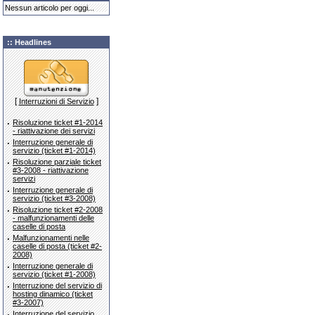
Nessun articolo per oggi...
:: Headlines
[
]
Interruzioni di Servizio
·
Risoluzione ticket #1-2014
- riattivazione dei servizi
·
Interruzione generale di
servizio (ticket #1-2014)
·
Risoluzione parziale ticket
#3-2008 - riattivazione
servizi
·
Interruzione generale di
servizio (ticket #3-2008)
·
Risoluzione ticket #2-2008
- malfunzionamenti delle
caselle di posta
·
Malfunzionamenti nelle
caselle di posta (ticket #2-
2008)
·
Interruzione generale di
servizio (ticket #1-2008)
·
Interruzione del servizio di
hosting dinamico (ticket
#3-2007)
·
Interruzione del servizio