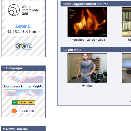
Ultimi aggiornamenti albums
Photoshop - 20 Gen 2008
Uf
Le più viste
:: Campagne
64 viste
f
:: News Odierne