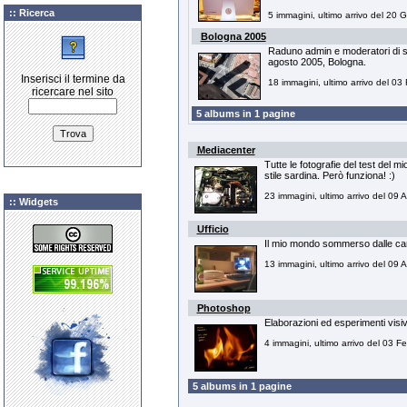
:: Ricerca
5 immagini, ultimo arrivo del 20
Bologna 2005
Raduno admin e moderatori di se
agosto 2005, Bologna.
Inserisci il termine da
18 immagini, ultimo arrivo del 0
ricercare nel sito
5 albums in 1 pagine
Mediacenter
Tutte le fotografie del test del m
stile sardina. Però funziona! :)
23 immagini, ultimo arrivo del 09 
:: Widgets
Ufficio
Il mio mondo sommerso dalle car
13 immagini, ultimo arrivo del 09 
Photoshop
Elaborazioni ed esperimenti visiv
4 immagini, ultimo arrivo del 03 
5 albums in 1 pagine