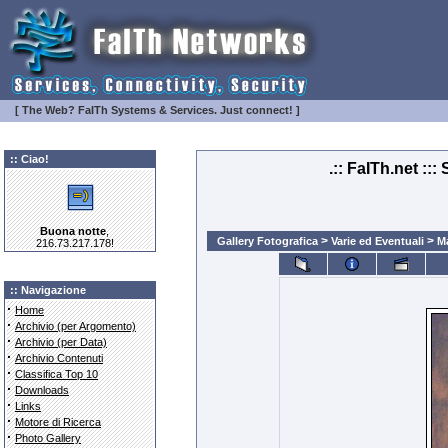
[ The Web? FaITh Systems & Services. Just connect! ]
:: Ciao!
.:: FaITh.net ::
Buona notte
,
>
>
Gallery Fotografica
Varie ed Eventuali
Ma
216.73.217.178!
:: Navigazione
·
Home
·
Archivio (per Argomento)
·
Archivio (per Data)
·
Archivio Contenuti
·
Classifica Top 10
·
Downloads
·
Links
·
Motore di Ricerca
·
Photo Gallery