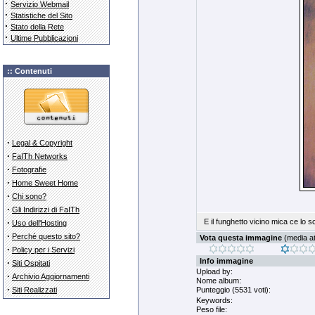
·
Servizio Webmail
·
Statistiche del Sito
·
Stato della Rete
·
Ultime Pubblicazioni
:: Contenuti
·
Legal & Copyright
·
FaITh Networks
·
Fotografie
·
Home Sweet Home
·
Chi sono?
·
Gli Indirizzi di FaITh
·
E il funghetto vicino mica ce lo s
Uso dell'Hosting
·
Perchè questo sito?
Vota questa immagine
(media att
·
Policy per i Servizi
Info immagine
·
Siti Ospitati
Upload by:
·
Archivio Aggiornamenti
Nome album:
·
Siti Realizzati
Punteggio (5531 voti):
Keywords:
Peso file: