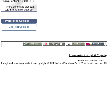
NukeSentinel™ 2.0.0 RC 6
.
Finora sono stati bloccati
1235
tentativi di attacco.
:: Preferenze Cookies
Gestisci Cookies
Informazioni Legali & Copyrig
.:
Emanuele Zerbin - ©FaITh.
L'engine di questo portale è un copyright © PHP-Nuke - Francisco Burzi. Tutti i diritti riservati. 