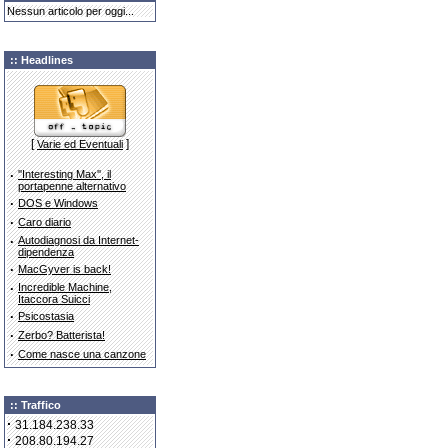
Nessun articolo per oggi...
:: Headlines
[
]
Varie ed Eventuali
·
''Interesting Max'', il
portapenne alternativo
·
DOS e Windows
·
Caro diario
·
Autodiagnosi da Internet-
dipendenza
·
MacGyver is back!
·
Incredible Machine,
Itaccora Suicci
·
Psicostasia
·
Zerbo? Batterista!
·
Come nasce una canzone
:: Traffico
·
31.184.238.33
·
208.80.194.27