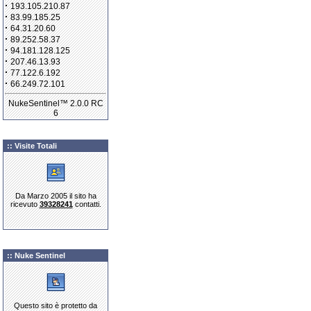
·
193.105.210.87
·
83.99.185.25
·
64.31.20.60
·
89.252.58.37
·
94.181.128.125
·
207.46.13.93
·
77.122.6.192
·
66.249.72.101
NukeSentinel™ 2.0.0 RC
6
:: Visite Totali
Da Marzo 2005 il sito ha
ricevuto
39328241
contatti.
:: Nuke Sentinel
Questo sito è protetto da