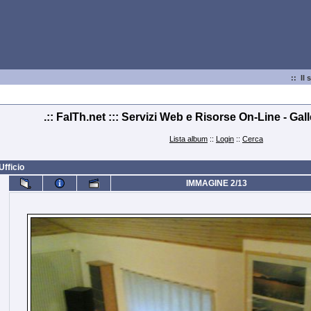
:: Il 
.:: FaITh.net ::: Servizi Web e Risorse On-Line - Gal
Lista album
::
Login
::
Cerca
Ufficio
IMMAGINE 2/13