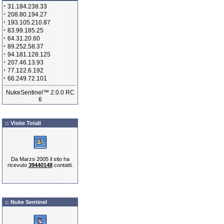
·
31.184.238.33
·
208.80.194.27
·
193.105.210.87
·
83.99.185.25
·
64.31.20.60
·
89.252.58.37
·
94.181.128.125
·
207.46.13.93
·
77.122.6.192
·
66.249.72.101
NukeSentinel™ 2.0.0 RC
6
:: Visite Totali
Da Marzo 2005 il sito ha
ricevuto
39440148
contatti.
:: Nuke Sentinel