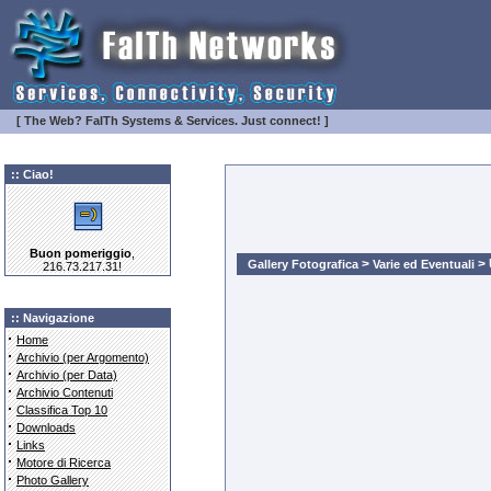
[ The Web? FaITh Systems & Services. Just connect! ]
:: Ciao!
Buon pomeriggio
,
>
> 
Gallery Fotografica
Varie ed Eventuali
216.73.217.31!
:: Navigazione
·
Home
·
Archivio (per Argomento)
·
Archivio (per Data)
·
Archivio Contenuti
·
Classifica Top 10
·
Downloads
·
Links
·
Motore di Ricerca
·
Photo Gallery