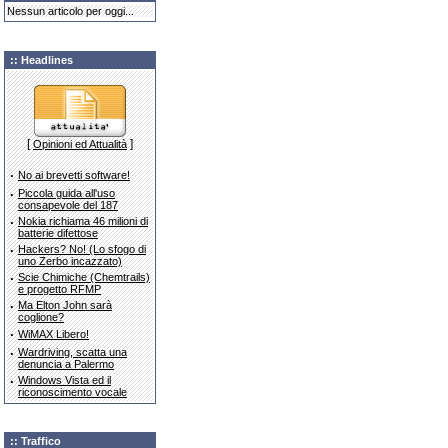
Nessun articolo per oggi...
:: Headlines
[
]
Opinioni ed Attualità
·
No ai brevetti software!
·
Piccola guida all'uso
consapevole del 187
·
Nokia richiama 46 milioni di
batterie difettose
·
Hackers? No! (Lo sfogo di
uno Zerbo incazzato)
·
Scie Chimiche (Chemtrails)
e progetto RFMP
·
Ma Elton John sarà
coglione?
·
WiMAX Libero!
·
Wardriving, scatta una
denuncia a Palermo
·
Windows Vista ed il
riconoscimento vocale
:: Traffico