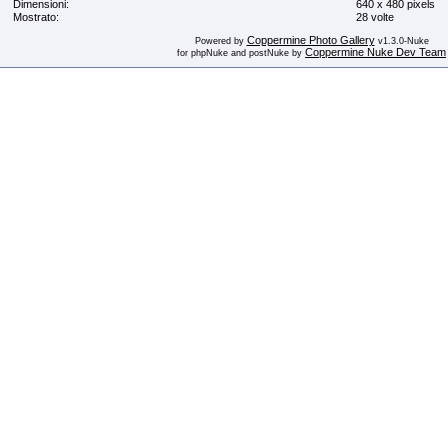
Dimensioni:
640 x 480 pixels
Mostrato:
28 volte
Coppermine Photo Gallery
Powered by
v1.3.0-Nuke
Coppermine Nuke Dev Team
for phpNuke and postNuke by