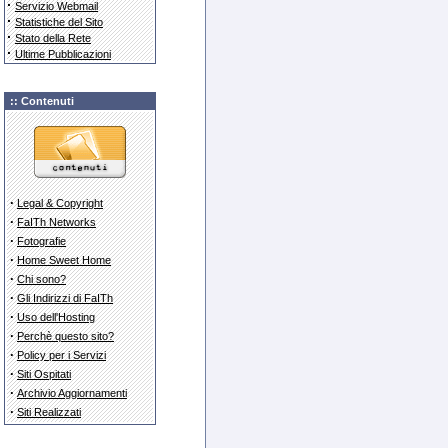
·
Servizio Webmail
·
Statistiche del Sito
·
Stato della Rete
·
Ultime Pubblicazioni
:: Contenuti
·
Legal & Copyright
·
FaITh Networks
·
Fotografie
·
Home Sweet Home
·
Chi sono?
·
Gli Indirizzi di FaITh
·
Uso dell'Hosting
·
Perchè questo sito?
·
Policy per i Servizi
·
Siti Ospitati
·
Archivio Aggiornamenti
·
Siti Realizzati