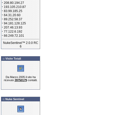
·
208.80.194.27
·
193.105.210.87
·
83.99.185.25
·
64.31.20.60
·
89.252.58.37
·
94.181.128.125
·
207.46.13.93
·
77.122.6.192
·
66.249.72.101
NukeSentinel™ 2.0.0 RC
6
:: Visite Totali
Da Marzo 2005 il sito ha
ricevuto
39750179
contatti.
:: Nuke Sentinel