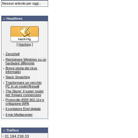
Nessun articolo per oggi...
:: Headlines
[
]
Hacking
·
Zeroshell
·
Ripristinare Windows su un
hardware differente
·
Breve storia dei virus
informatici
·
Stack Smashing
·
Trasformare un vecchio
PC in un router/firewall
·
The Slurpr: il super router
per fregare connessioni
·
Protocollo IEEE 802.11g e
crittazione WPA
·
Il contatore Enel digitale
·
Il mio Mediacenter
:: Traffico
·
31.184.238.33