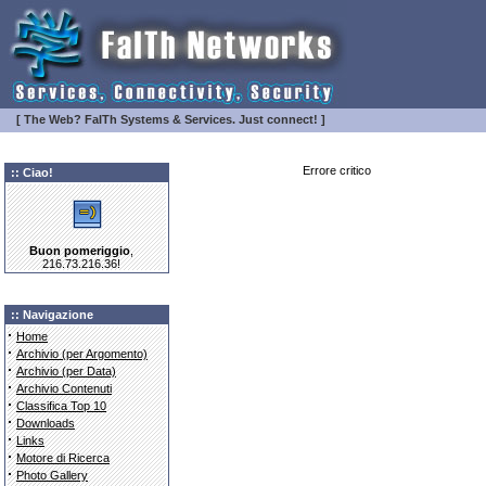
[ The Web? FaITh Systems & Services. Just connect! ]
Errore critico
:: Ciao!
Buon pomeriggio
,
216.73.216.36!
:: Navigazione
·
Home
·
Archivio (per Argomento)
·
Archivio (per Data)
·
Archivio Contenuti
·
Classifica Top 10
·
Downloads
·
Links
·
Motore di Ricerca
·
Photo Gallery