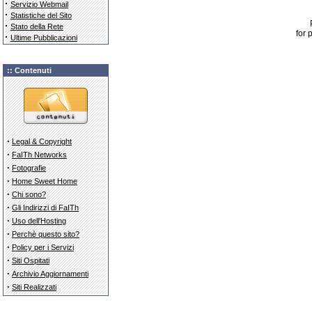
·
Servizio Webmail
·
Statistiche del Sito
·
Stato della Rete
for
·
Ultime Pubblicazioni
:: Contenuti
·
Legal & Copyright
·
FaITh Networks
·
Fotografie
·
Home Sweet Home
·
Chi sono?
·
Gli Indirizzi di FaITh
·
Uso dell'Hosting
·
Perchè questo sito?
·
Policy per i Servizi
·
Siti Ospitati
·
Archivio Aggiornamenti
·
Siti Realizzati