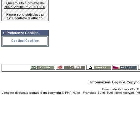
Questo sito è protetto da
NukeSentinel™ 2.0.0 RC 6
.
Finora sono stati bloccati
1235
tentativi di attacco.
:: Preferenze Cookies
Gestisci Cookies
Informazioni Legali & Copyrig
.:
Emanuele Zerbin - ©FaITh.
L'engine di questo portale è un copyright © PHP-Nuke - Francisco Burzi. Tutti i diritti riservati. 