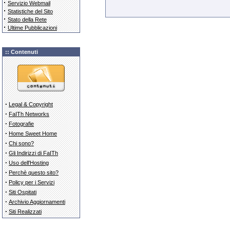
·
Servizio Webmail
·
Statistiche del Sito
·
Stato della Rete
·
Ultime Pubblicazioni
:: Contenuti
·
Legal & Copyright
·
FaITh Networks
·
Fotografie
·
Home Sweet Home
·
Chi sono?
·
Gli Indirizzi di FaITh
·
Uso dell'Hosting
·
Perchè questo sito?
·
Policy per i Servizi
·
Siti Ospitati
·
Archivio Aggiornamenti
·
Siti Realizzati