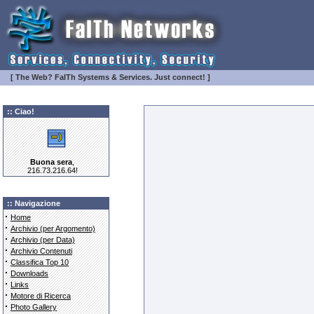
[ The Web? FaITh Systems & Services. Just connect! ]
:: Ciao!
Buona sera
,
216.73.216.64!
:: Navigazione
·
Home
·
Archivio (per Argomento)
·
Archivio (per Data)
·
Archivio Contenuti
·
Classifica Top 10
·
Downloads
·
Links
·
Motore di Ricerca
·
Photo Gallery