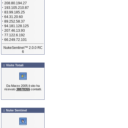
·
208.80.194.27
·
193.105.210.87
·
83.99.185.25
·
64.31.20.60
·
89.252.58.37
·
94.181.128.125
·
207.46.13.93
·
77.122.6.192
·
66.249.72.101
NukeSentinel™ 2.0.0 RC
6
:: Visite Totali
Da Marzo 2005 il sito ha
ricevuto
38878355
contatti.
:: Nuke Sentinel