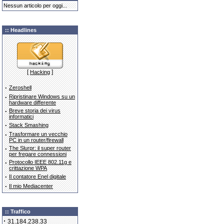
Nessun articolo per oggi...
:: Headlines
[
]
Hacking
·
Zeroshell
·
Ripristinare Windows su un
hardware differente
·
Breve storia dei virus
informatici
·
Stack Smashing
·
Trasformare un vecchio
PC in un router/firewall
·
The Slurpr: il super router
per fregare connessioni
·
Protocollo IEEE 802.11g e
crittazione WPA
·
Il contatore Enel digitale
·
Il mio Mediacenter
:: Traffico
·
31.184.238.33