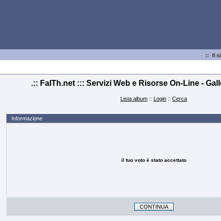
:: Il s
.:: FaITh.net ::: Servizi Web e Risorse On-Line - Gal
Lista album
::
Login
::
Cerca
Informazione
il tuo voto è stato accettato
CONTINUA