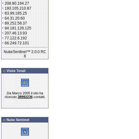
·
208.80.194.27
·
193.105.210.87
·
83.99.185.25
·
64.31.20.60
·
89.252.58.37
·
94.181.128.125
·
207.46.13.93
·
77.122.6.192
·
66.249.72.101
NukeSentinel™ 2.0.0 RC
6
:: Visite Totali
Da Marzo 2005 il sito ha
ricevuto
38992236
contatti.
:: Nuke Sentinel