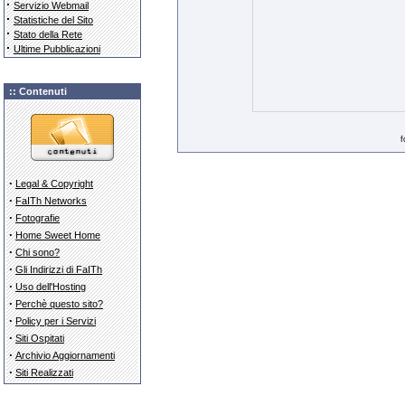
·
Servizio Webmail
·
Statistiche del Sito
·
Stato della Rete
·
Ultime Pubblicazioni
:: Contenuti
f
·
Legal & Copyright
·
FaITh Networks
·
Fotografie
·
Home Sweet Home
·
Chi sono?
·
Gli Indirizzi di FaITh
·
Uso dell'Hosting
·
Perchè questo sito?
·
Policy per i Servizi
·
Siti Ospitati
·
Archivio Aggiornamenti
·
Siti Realizzati