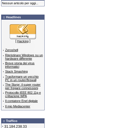
Nessun articolo per oggi...
:: Headlines
[
]
Hacking
·
Zeroshell
·
Ripristinare Windows su un
hardware differente
·
Breve storia dei virus
informatici
·
Stack Smashing
·
Trasformare un vecchio
PC in un router/firewall
·
The Slurpr: il super router
per fregare connessioni
·
Protocollo IEEE 802.11g e
crittazione WPA
·
Il contatore Enel digitale
·
Il mio Mediacenter
:: Traffico
·
31.184.238.33