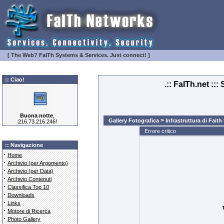
[ The Web? FaITh Systems & Services. Just connect! ]
:: Ciao!
.:: FaITh.net ::
Buona notte
,
>
Gallery Fotografica
Infrastruttura di Faith
216.73.216.246!
Errore critico
:: Navigazione
·
Home
·
Archivio (per Argomento)
·
Archivio (per Data)
·
Archivio Contenuti
·
Classifica Top 10
·
Downloads
·
Links
·
Motore di Ricerca
·
Photo Gallery