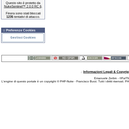
Questo sito è protetto da
NukeSentinel™ 2.0.0 RC 6
.
Finora sono stati bloccati
1235
tentativi di attacco.
:: Preferenze Cookies
Gestisci Cookies
Informazioni Legali & Copyrig
.:
Emanuele Zerbin - ©FaITh.
L'engine di questo portale è un copyright © PHP-Nuke - Francisco Burzi. Tutti i diritti riservati. 