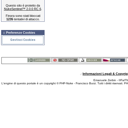
Questo sito è protetto da
NukeSentinel™ 2.0.0 RC 6
.
Finora sono stati bloccati
1235
tentativi di attacco.
:: Preferenze Cookies
Gestisci Cookies
Informazioni Legali & Copyrig
.:
Emanuele Zerbin - ©FaITh.
L'engine di questo portale è un copyright © PHP-Nuke - Francisco Burzi. Tutti i diritti riservati.