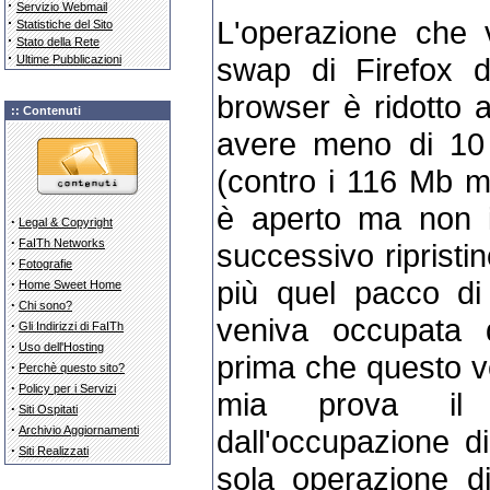
·
Servizio Webmail
·
L'operazione che v
Statistiche del Sito
·
Stato della Rete
·
swap di Firefox d
Ultime Pubblicazioni
browser è ridotto a
:: Contenuti
avere meno di 10
(contro i 116 Mb 
è aperto ma non i
·
Legal & Copyright
·
FaITh Networks
successivo ripristi
·
Fotografie
più quel pacco di
·
Home Sweet Home
·
Chi sono?
veniva occupata d
·
Gli Indirizzi di FaITh
·
Uso dell'Hosting
prima che questo v
·
Perchè questo sito?
·
Policy per i Servizi
mia prova il
·
Siti Ospitati
·
dall'occupazione 
Archivio Aggiornamenti
·
Siti Realizzati
sola operazione d