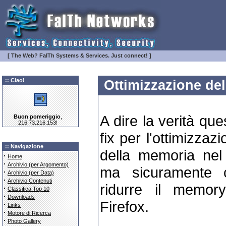
[ The Web? FaITh Systems & Services. Just connect! ]
:: Ciao!
Ottimizzazione del
A dire la verità qu
Buon pomeriggio
,
216.73.216.153!
fix per l'ottimizzaz
:: Navigazione
della memoria nel 
·
Home
·
Archivio (per Argomento)
ma sicuramente c
·
Archivio (per Data)
·
Archivio Contenuti
ridurre il memory
·
Classifica Top 10
·
Downloads
Firefox.
·
Links
·
Motore di Ricerca
·
Photo Gallery