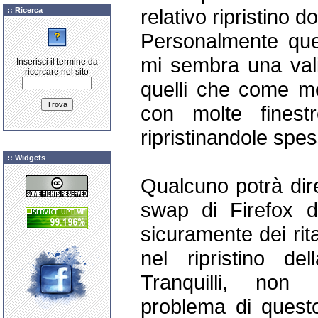
relativo ripristino 
:: Ricerca
Personalmente ques
mi sembra una val
Inserisci il termine da
ricercare nel sito
quelli che come me
con molte finest
ripristinandole spe
:: Widgets
Qualcuno potrà dire
swap di Firefox da
sicuramente dei rit
nel ripristino de
Tranquilli, non
problema di quest