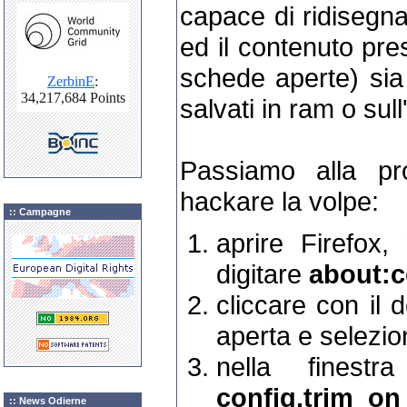
capace di ridisegna
ed il contenuto pre
schede aperte) sia 
salvati in ram o sull
Passiamo alla pr
hackare la volpe:
:: Campagne
aprire Firefox, 
digitare
about:c
cliccare con il 
aperta e selezi
nella finestr
config.trim_on
:: News Odierne