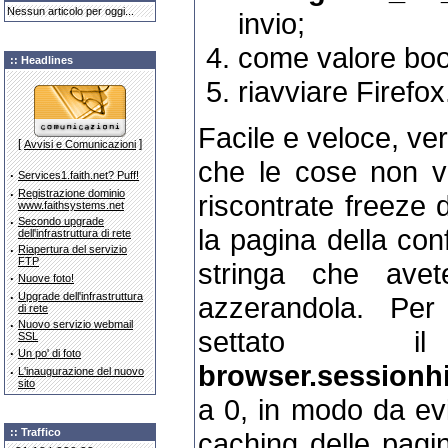
Nessun articolo per oggi...
invio;
come valore boo
:: Headlines
riavviare Firefox
Facile e veloce, ve
[
]
Avvisi e Comunicazioni
che le cose non v
·
Services1.faith.net? Puff!
·
Registrazione dominio
riscontrate freeze 
www.faithsystems.net
·
Secondo upgrade
la pagina della con
dell'infrastruttura di rete
·
Riapertura del servizio
FTP
stringa che avet
·
Nuove foto!
·
Upgrade dell'infrastruttura
azzerandola. Per
di rete
·
Nuovo servizio webmail
settato 
SSL
·
Un po' di foto
browser.sessionhi
·
L'inaugurazione del nuovo
sito
a 0, in modo da evi
:: Traffico
caching delle pagine