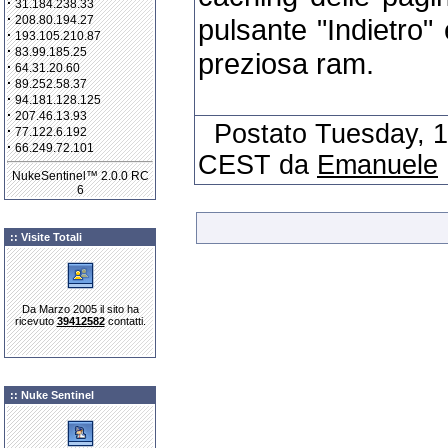
·
31.184.238.33
·
pulsante "Indietro"
208.80.194.27
·
193.105.210.87
·
83.99.185.25
preziosa ram.
·
64.31.20.60
·
89.252.58.37
·
94.181.128.125
·
207.46.13.93
Postato Tuesday, 1
·
77.122.6.192
·
66.249.72.101
CEST da
Emanuele
NukeSentinel™ 2.0.0 RC
6
:: Visite Totali
Da Marzo 2005 il sito ha
ricevuto
39412582
contatti.
:: Nuke Sentinel