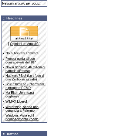
Nessun articolo per oggi...
:: Headlines
[
]
Opinioni ed Attualità
·
No ai brevetti software!
·
Piccola guida all'uso
consapevole del 187
·
Nokia richiama 46 milioni di
batterie difettose
·
Hackers? No! (Lo sfogo di
uno Zerbo incazzato)
·
Scie Chimiche (Chemtrails)
e progetto RFMP
·
Ma Elton John sarà
coglione?
·
WiMAX Libero!
·
Wardriving, scatta una
denuncia a Palermo
·
Windows Vista ed il
riconoscimento vocale
:: Traffico