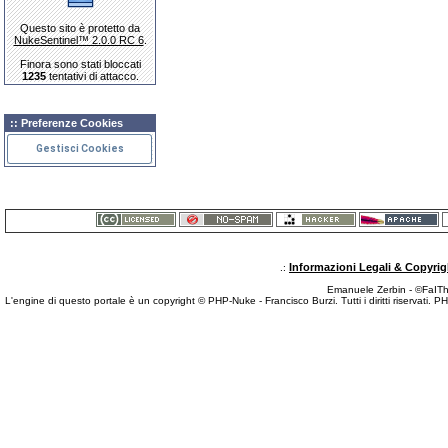
Questo sito è protetto da
NukeSentinel™ 2.0.0 RC 6
.
Finora sono stati bloccati
1235
tentativi di attacco.
:: Preferenze Cookies
Gestisci Cookies
Informazioni Legali & Copyrig
.:
Emanuele Zerbin - ©FaITh.
L'engine di questo portale è un copyright © PHP-Nuke - Francisco Burzi. Tutti i diritti riservati. 