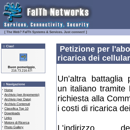
[ The Web? FaITh Systems & Services. Just connect! ]
:: Ciao!
Petizione per l'abo
ricarica dei cellular
Buon pomeriggio
,
216.73.216.67!
Un'altra battaglia
:: Navigazione
un italiano tramite
·
Home
·
Archivio (per Argomento)
richiesta alla Comm
·
Archivio (per Data)
·
Archivio Contenuti
i costi di ricarica dei
·
Classifica Top 10
·
Downloads
·
Links
·
Motore di Ricerca
L'indirizzo 
·
Photo Gallery