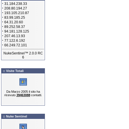
·
31.184.238.33
·
208.80.194.27
·
193.105.210.87
·
83.99.185.25
·
64.31.20.60
·
89.252.58.37
·
94.181.128.125
·
207.46.13.93
·
77.122.6.192
·
66.249.72.101
NukeSentinel™ 2.0.0 RC
6
:: Visite Totali
Da Marzo 2005 il sito ha
ricevuto
39463088
contatti.
:: Nuke Sentinel