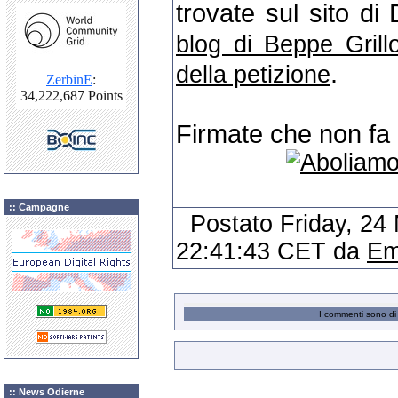
trovate sul sito d
blog di Beppe Grill
.
della petizione
Firmate che non fa 
:: Campagne
Postato Friday, 2
22:41:43 CET da
Em
I commenti sono di 
:: News Odierne