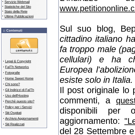
·
Servizio Webmail
·
www.petitiononline.c
Statistiche del Sito
·
Stato della Rete
·
Ultime Pubblicazioni
Sul suo blog, Bep
:: Contenuti
cittadino italiano 
fa troppo male (pag
cellulari) e ha c
·
Legal & Copyright
Europea l'abolizion
·
FaITh Networks
·
Fotografie
esiste solo in Italia. [
·
Home Sweet Home
·
Chi sono?
Il post originale l
·
Gli Indirizzi di FaITh
·
Uso dell'Hosting
commenti, a
ques
·
Perchè questo sito?
·
Policy per i Servizi
disponibili per
·
Siti Ospitati
aggiornamento:
·
"L
Archivio Aggiornamenti
·
Siti Realizzati
del 28 Settembre 