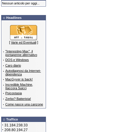
Nessun articolo per oggi...
:: Headlines
[
]
Varie ed Eventuali
·
''Interesting Max'', il
portapenne alternativo
·
DOS e Windows
·
Caro diario
·
Autodiagnosi da Internet-
dipendenza
·
MacGyver is back!
·
Incredible Machine,
Itaccora Suicci
·
Psicostasia
·
Zerbo? Batterista!
·
Come nasce una canzone
:: Traffico
·
31.184.238.33
·
208.80.194.27