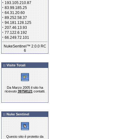
·
193.105.210.87
·
83.99.185.25
·
64.31.20.60
·
89.252.58.37
·
94.181.128.125
·
207.46.13.93
·
77.122.6.192
·
66.249.72.101
NukeSentinel™ 2.0.0 RC
6
:: Visite Totali
Da Marzo 2005 il sito ha
ricevuto
39758121
contatti.
:: Nuke Sentinel
Questo sito è protetto da