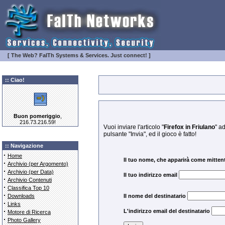
[ The Web? FaITh Systems & Services. Just connect! ]
:: Ciao!
Buon pomeriggio
,
216.73.216.59!
Vuoi inviare l'articolo "
Firefox in Friulano
" a
pulsante "Invia", ed il gioco è fatto!
:: Navigazione
·
Home
Il tuo nome, che apparirà come mitten
·
Archivio (per Argomento)
·
Archivio (per Data)
Il tuo indirizzo email
·
Archivio Contenuti
·
Classifica Top 10
·
Downloads
Il nome del destinatario
·
Links
·
L'indirizzo email del destinatario
Motore di Ricerca
·
Photo Gallery