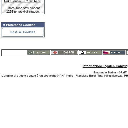
NukeSentinel™ 2.0.0 RC 6
.
Finora sono stati bloccati
1235
tentativi di attacco.
:: Preferenze Cookies
Gestisci Cookies
Informazioni Legali & Copyrig
.:
Emanuele Zerbin - ©FaITh.
L'engine di questo portale è un copyright © PHP-Nuke - Francisco Burzi. Tutti i diritti riservati. 