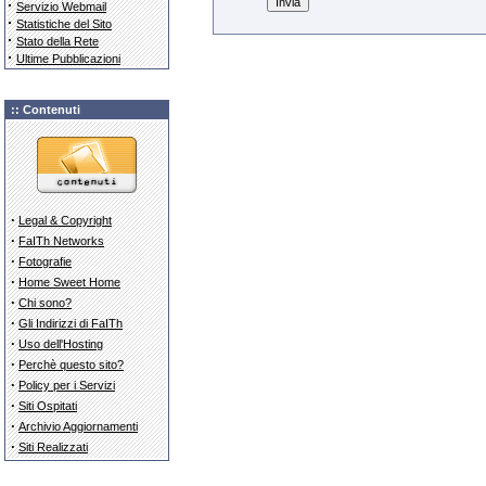
·
Servizio Webmail
·
Statistiche del Sito
·
Stato della Rete
·
Ultime Pubblicazioni
:: Contenuti
·
Legal & Copyright
·
FaITh Networks
·
Fotografie
·
Home Sweet Home
·
Chi sono?
·
Gli Indirizzi di FaITh
·
Uso dell'Hosting
·
Perchè questo sito?
·
Policy per i Servizi
·
Siti Ospitati
·
Archivio Aggiornamenti
·
Siti Realizzati