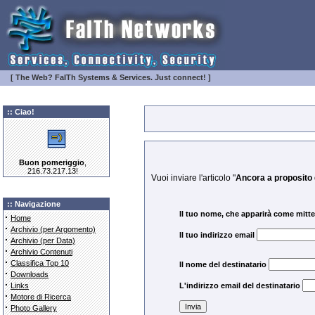
[ The Web? FaITh Systems & Services. Just connect! ]
:: Ciao!
Buon pomeriggio
,
216.73.217.13!
Vuoi inviare l'articolo "
Ancora a proposito
:: Navigazione
Il tuo nome, che apparirà come mitt
·
Home
·
Archivio (per Argomento)
Il tuo indirizzo email
·
Archivio (per Data)
·
Archivio Contenuti
·
Classifica Top 10
Il nome del destinatario
·
Downloads
·
Links
L'indirizzo email del destinatario
·
Motore di Ricerca
·
Photo Gallery