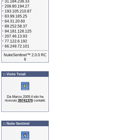
·
31.184.238.33
·
208.80.194.27
·
193.105.210.87
·
83.99.185.25
·
64.31.20.60
·
89.252.58.37
·
94.181.128.125
·
207.46.13.93
·
77.122.6.192
·
66.249.72.101
NukeSentinel™ 2.0.0 RC
6
:: Visite Totali
Da Marzo 2005 il sito ha
ricevuto
39741370
contatti.
:: Nuke Sentinel