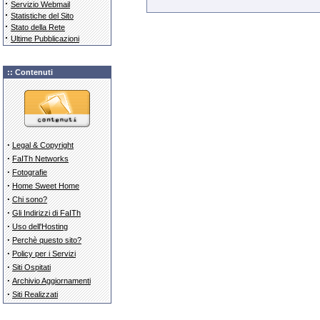
·
Servizio Webmail
·
Statistiche del Sito
·
Stato della Rete
·
Ultime Pubblicazioni
:: Contenuti
·
Legal & Copyright
·
FaITh Networks
·
Fotografie
·
Home Sweet Home
·
Chi sono?
·
Gli Indirizzi di FaITh
·
Uso dell'Hosting
·
Perchè questo sito?
·
Policy per i Servizi
·
Siti Ospitati
·
Archivio Aggiornamenti
·
Siti Realizzati