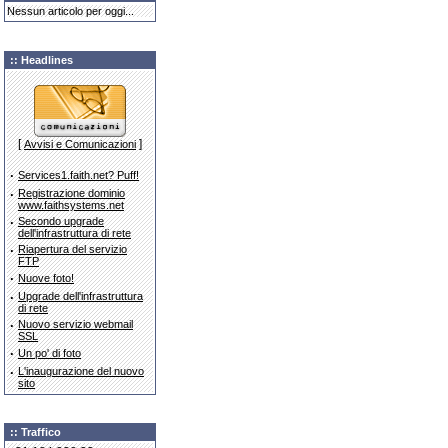
Nessun articolo per oggi...
:: Headlines
[
]
Avvisi e Comunicazioni
·
Services1.faith.net? Puff!
·
Registrazione dominio
www.faithsystems.net
·
Secondo upgrade
dell'infrastruttura di rete
·
Riapertura del servizio
FTP
·
Nuove foto!
·
Upgrade dell'infrastruttura
di rete
·
Nuovo servizio webmail
SSL
·
Un po' di foto
·
L'inaugurazione del nuovo
sito
:: Traffico