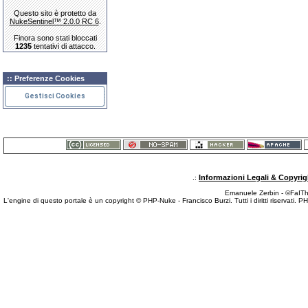
Questo sito è protetto da
NukeSentinel™ 2.0.0 RC 6
.
Finora sono stati bloccati
1235
tentativi di attacco.
:: Preferenze Cookies
Gestisci Cookies
Informazioni Legali & Copyrig
.:
Emanuele Zerbin - ©FaITh.
L'engine di questo portale è un copyright © PHP-Nuke - Francisco Burzi. Tutti i diritti riservati. 