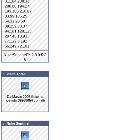
·
31.184.238.33
·
208.80.194.27
·
193.105.210.87
·
83.99.185.25
·
64.31.20.60
·
89.252.58.37
·
94.181.128.125
·
207.46.13.93
·
77.122.6.192
·
66.249.72.101
NukeSentinel™ 2.0.0 RC
6
:: Visite Totali
Da Marzo 2005 il sito ha
ricevuto
39958054
contatti.
:: Nuke Sentinel