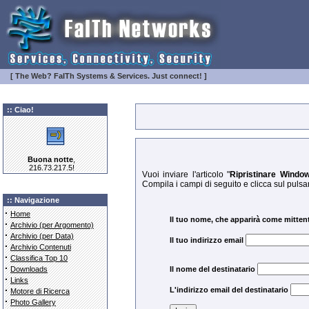
[ The Web? FaITh Systems & Services. Just connect! ]
:: Ciao!
Buona notte
,
216.73.217.5!
Vuoi inviare l'articolo "
Ripristinare Windo
Compila i campi di seguito e clicca sul pulsant
:: Navigazione
·
Home
Il tuo nome, che apparirà come mitten
·
Archivio (per Argomento)
·
Archivio (per Data)
Il tuo indirizzo email
·
Archivio Contenuti
·
Classifica Top 10
·
Downloads
Il nome del destinatario
·
Links
·
L'indirizzo email del destinatario
Motore di Ricerca
·
Photo Gallery