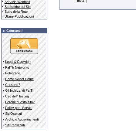
·
Servizio Webmail
·
Statistiche del Sito
·
Stato della Rete
·
Ultime Pubblicazioni
:: Contenuti
·
Legal & Copyright
·
FaITh Networks
·
Fotografie
·
Home Sweet Home
·
Chi sono?
·
Gli Indirizzi di FaITh
·
Uso dell'Hosting
·
Perchè questo sito?
·
Policy per i Servizi
·
Siti Ospitati
·
Archivio Aggiornamenti
·
Siti Realizzati