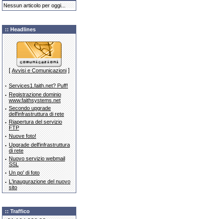
Nessun articolo per oggi...
:: Headlines
[
]
Avvisi e Comunicazioni
·
Services1.faith.net? Puff!
·
Registrazione dominio
www.faithsystems.net
·
Secondo upgrade
dell'infrastruttura di rete
·
Riapertura del servizio
FTP
·
Nuove foto!
·
Upgrade dell'infrastruttura
di rete
·
Nuovo servizio webmail
SSL
·
Un po' di foto
·
L'inaugurazione del nuovo
sito
:: Traffico