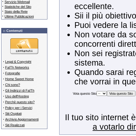
·
Servizio Webmail
eccellente.
·
Statistiche del Sito
·
Stato della Rete
Sii il più obietti
·
Ultime Pubblicazioni
Puoi vedere la li
:: Contenuti
Non votare da sol
concorrenti dirett
Non sei registrat
sistema.
·
Legal & Copyright
·
FaITh Networks
Quando sarai regi
·
Fotografie
·
Home Sweet Home
che vorrai in que
·
Chi sono?
·
Gli Indirizzi di FaITh
Vota questo Sito
·
Uso dell'Hosting
·
Perchè questo sito?
·
Policy per i Servizi
·
Siti Ospitati
Il tuo sito internet
·
Archivio Aggiornamenti
a votarlo d
·
Siti Realizzati