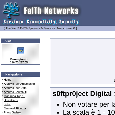
[ The Web? FaITh Systems & Services. Just connect! ]
:: Ciao!
Buon giorno
,
216.73.217.65!
:: Navigazione
·
Home
·
Archivio (per Argomento)
·
Archivio (per Data)
·
s0ftpr0ject Digital
Archivio Contenuti
·
Classifica Top 10
·
Downloads
Non votare per la
·
Links
·
Motore di Ricerca
La scala è 1 - 10
·
Photo Gallery