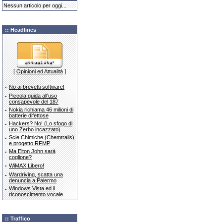
Nessun articolo per oggi...
:: Headlines
[
]
Opinioni ed Attualità
·
No ai brevetti software!
·
Piccola guida all'uso
consapevole del 187
·
Nokia richiama 46 milioni di
batterie difettose
·
Hackers? No! (Lo sfogo di
uno Zerbo incazzato)
·
Scie Chimiche (Chemtrails)
e progetto RFMP
·
Ma Elton John sarà
coglione?
·
WiMAX Libero!
·
Wardriving, scatta una
denuncia a Palermo
·
Windows Vista ed il
riconoscimento vocale
:: Traffico