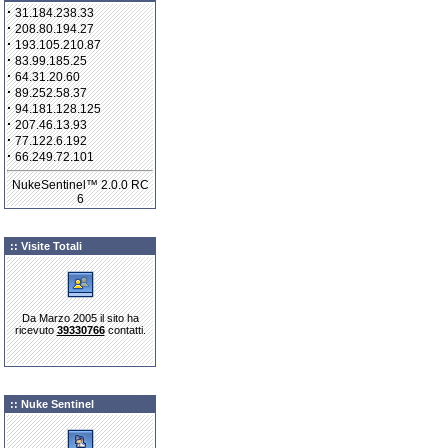
·
31.184.238.33
·
208.80.194.27
·
193.105.210.87
·
83.99.185.25
·
64.31.20.60
·
89.252.58.37
·
94.181.128.125
·
207.46.13.93
·
77.122.6.192
·
66.249.72.101
NukeSentinel™ 2.0.0 RC
6
:: Visite Totali
Da Marzo 2005 il sito ha
ricevuto
39330766
contatti.
:: Nuke Sentinel