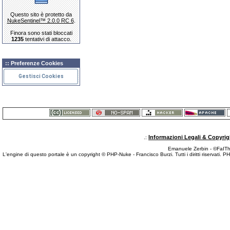
Questo sito è protetto da
NukeSentinel™ 2.0.0 RC 6
.
Finora sono stati bloccati
1235
tentativi di attacco.
:: Preferenze Cookies
Gestisci Cookies
Informazioni Legali & Copyrig
.:
Emanuele Zerbin - ©FaITh.
L'engine di questo portale è un copyright © PHP-Nuke - Francisco Burzi. Tutti i diritti riservati. 