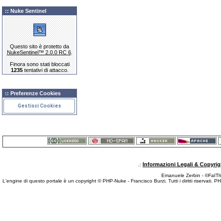
:: Nuke Sentinel
Questo sito è protetto da
NukeSentinel™ 2.0.0 RC 6
.
Finora sono stati bloccati
1235
tentativi di attacco.
:: Preferenze Cookies
Gestisci Cookies
Informazioni Legali & Copyrig
.:
Emanuele Zerbin - ©FaITh.
L'engine di questo portale è un copyright © PHP-Nuke - Francisco Burzi. Tutti i diritti riservati. 