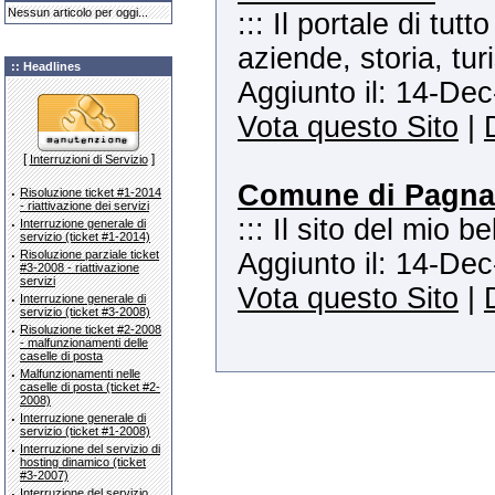
Nessun articolo per oggi...
::: Il portale di tut
aziende, storia, tur
:: Headlines
Aggiunto il: 14-Dec
Vota questo Sito
|
[
]
Interruzioni di Servizio
Comune di Pagn
·
Risoluzione ticket #1-2014
- riattivazione dei servizi
::: Il sito del mio 
·
Interruzione generale di
servizio (ticket #1-2014)
·
Risoluzione parziale ticket
Aggiunto il: 14-Dec
#3-2008 - riattivazione
servizi
Vota questo Sito
|
·
Interruzione generale di
servizio (ticket #3-2008)
·
Risoluzione ticket #2-2008
- malfunzionamenti delle
caselle di posta
·
Malfunzionamenti nelle
caselle di posta (ticket #2-
2008)
·
Interruzione generale di
servizio (ticket #1-2008)
·
Interruzione del servizio di
hosting dinamico (ticket
#3-2007)
·
Interruzione del servizio