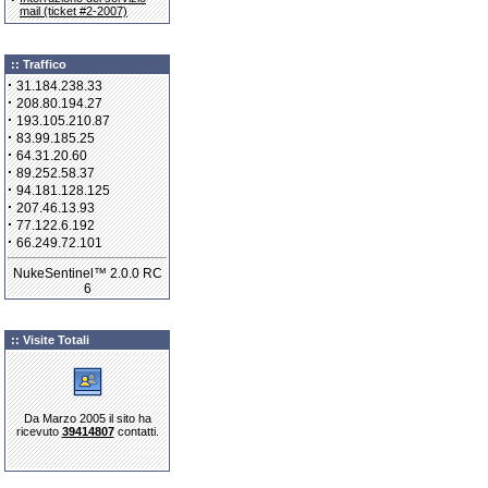
mail (ticket #2-2007)
:: Traffico
·
31.184.238.33
·
208.80.194.27
·
193.105.210.87
·
83.99.185.25
·
64.31.20.60
·
89.252.58.37
·
94.181.128.125
·
207.46.13.93
·
77.122.6.192
·
66.249.72.101
NukeSentinel™ 2.0.0 RC
6
:: Visite Totali
Da Marzo 2005 il sito ha
ricevuto
39414807
contatti.