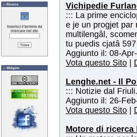
Vichipedie Furlan
:: Ricerca
::: La prime encicl
e je un progjet par
Inserisci il termine da
ricercare nel sito
multilengâl, scome
tu puedis cjatâ 597 
Aggiunto il: 08-Apr
Vota questo Sito
|
:: Widgets
Lenghe.net - Il P
::: Notizie dal Friuli
Aggiunto il: 26-Feb
Vota questo Sito
|
Motore di ricerca