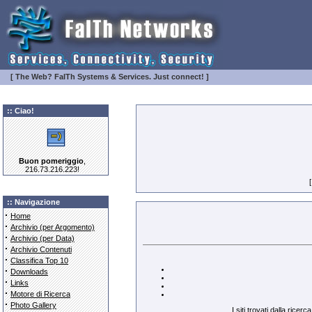
[ The Web? FaITh Systems & Services. Just connect! ]
:: Ciao!
Buon pomeriggio
,
216.73.216.223!
:: Navigazione
·
Home
·
Archivio (per Argomento)
·
Archivio (per Data)
·
Archivio Contenuti
·
Classifica Top 10
·
Downloads
·
Links
·
Motore di Ricerca
·
Photo Gallery
I siti trovati dalla rice