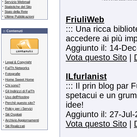
·
Servizio Webmail
·
Statistiche del Sito
·
Stato della Rete
·
Ultime Pubblicazioni
FriuliWeb
::: Una ricca biblio
:: Contenuti
accedere ai più impo
Aggiunto il: 14-Dec
Vota questo Sito
|
·
Legal & Copyright
·
FaITh Networks
·
Fotografie
ILfurlanist
·
Home Sweet Home
::: Il prin blog par 
·
Chi sono?
·
Gli Indirizzi di FaITh
spetacui e un grum 
·
Uso dell'Hosting
·
idee!
Perchè questo sito?
·
Policy per i Servizi
Aggiunto il: 27-Jul
·
Siti Ospitati
·
Archivio Aggiornamenti
Vota questo Sito
|
·
Siti Realizzati