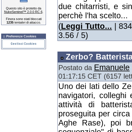
due chitarristi, e 
Questo sito è protetto da
NukeSentinel™ 2.0.0 RC 6
.
perchè l'ha scelto...
Finora sono stati bloccati
1235
tentativi di attacco.
(
Leggi Tutto...
| 834
3.56 / 5)
:: Preferenze Cookies
Gestisci Cookies
Zerbo? Batterista
Emanuele
Postato da
01:17:15 CET (6157 let
Uno dei lati dello Z
navigatori, colleghi
attività di batteri
proseguita per circa
Aghe Rase), poi br