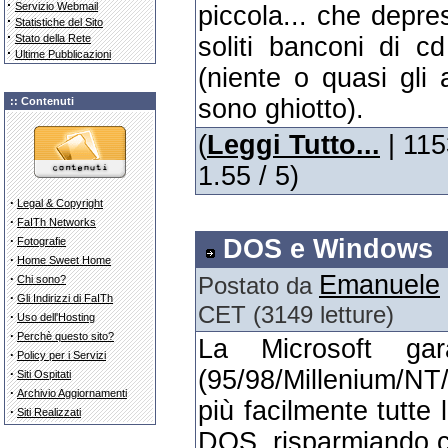
·
Servizio Webmail
piccola... che depre
·
Statistiche del Sito
·
Stato della Rete
soliti banconi di 
·
Ultime Pubblicazioni
(niente o quasi gli 
sono ghiotto).
:: Contenuti
(
Leggi Tutto...
| 115
1.55 / 5)
·
Legal & Copyright
·
FaITh Networks
·
DOS e Windows
Fotografie
·
Home Sweet Home
Emanuele
·
Postato da
Chi sono?
·
Gli Indirizzi di FaITh
CET (3149 letture)
·
Uso dell'Hosting
·
Perchè questo sito?
La Microsoft ga
·
Policy per i Servizi
(95/98/Millenium/NT
·
Siti Ospitati
·
Archivio Aggiornamenti
più facilmente tutte
·
Siti Realizzati
DOS, risparmiando c