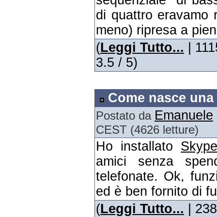
sequenziale" di bass
di quattro eravamo r
meno) ripresa a pien
(
Leggi Tutto...
| 111
3.5 / 5)
Come nasce una
Emanuele
Postato da
CEST (4626 letture)
Ho installato
Skyp
amici senza spen
telefonate. Ok, fu
ed è ben fornito di fu
(
Leggi Tutto...
| 238