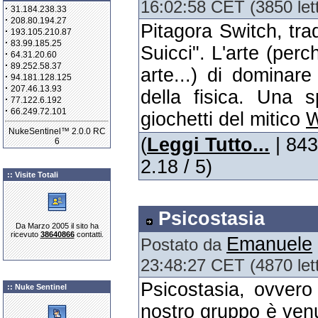
16:02:58 CET (3850 let
·
31.184.238.33
·
208.80.194.27
Pitagora Switch, tra
·
193.105.210.87
·
83.99.185.25
Suicci". L'arte (perc
·
64.31.20.60
·
89.252.58.37
arte...) di dominare
·
94.181.128.125
·
207.46.13.93
della fisica. Una s
·
77.122.6.192
·
66.249.72.101
giochetti del mitico
W
NukeSentinel™ 2.0.0 RC
(
Leggi Tutto...
| 843
6
2.18 / 5)
:: Visite Totali
Psicostasia
Da Marzo 2005 il sito ha
ricevuto
38640866
contatti.
Emanuele
Postato da
23:48:27 CET (4870 let
Psicostasia, ovvero
:: Nuke Sentinel
nostro gruppo è venu