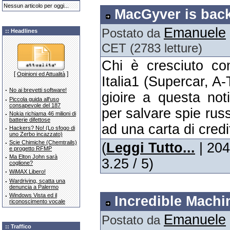
Nessun articolo per oggi...
MacGyver is back
Emanuele
Postato da
:: Headlines
CET (2783 letture)
Chi è cresciuto co
[
]
Opinioni ed Attualità
Italia1 (Supercar, 
·
No ai brevetti software!
gioire a questa no
·
Piccola guida all'uso
consapevole del 187
per salvare spie russ
·
Nokia richiama 46 milioni di
batterie difettose
ad una carta di credit
·
Hackers? No! (Lo sfogo di
uno Zerbo incazzato)
·
Scie Chimiche (Chemtrails)
(
Leggi Tutto...
| 204
e progetto RFMP
·
Ma Elton John sarà
3.25 / 5)
coglione?
·
WiMAX Libero!
·
Wardriving, scatta una
denuncia a Palermo
·
Windows Vista ed il
Incredible Machin
riconoscimento vocale
Emanuele
Postato da
:: Traffico