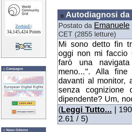
Autodiagnosi da 
Emanuele
Postato da
CET (2855 letture)
Mi sono detto fin t
oggi non mi faccio 
farò una navigata
:: Campagne
meno...". Alla fin
davanti al monitor, 
senza cognizione 
dipendente? Um, noo
(
Leggi Tutto...
| 190
2.61 / 5)
:: News Odierne