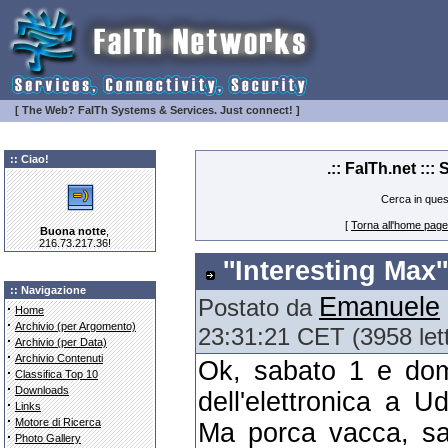
[ The Web? FaITh Systems & Services. Just connect! ]
:: Ciao!
.:: FaITh.net ::
Cerca in que
[
Torna all'home page
Buona notte
,
216.73.217.36!
''Interesting Max'
:: Navigazione
Emanuele
Postato da
·
Home
·
Archivio (per Argomento)
23:31:21 CET (3958 let
·
Archivio (per Data)
·
Archivio Contenuti
Ok, sabato 1 e dom
·
Classifica Top 10
·
Downloads
dell'elettronica a 
·
Links
·
Motore di Ricerca
Ma porca vacca, sar
·
Photo Gallery