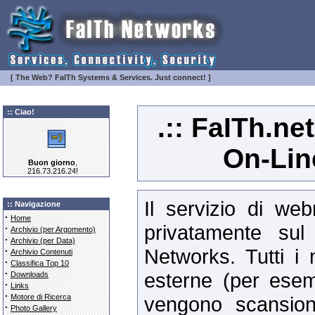
[ The Web? FaITh Systems & Services. Just connect! ]
:: Ciao!
.:: FaITh.ne
On-Lin
Buon giorno
,
216.73.216.24!
Il servizio di web
:: Navigazione
·
Home
privatamente su
·
Archivio (per Argomento)
·
Archivio (per Data)
Networks. Tutti i 
·
Archivio Contenuti
·
Classifica Top 10
·
esterne (per esemp
Downloads
·
Links
·
Motore di Ricerca
vengono scansiona
·
Photo Gallery