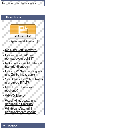
Nessun articolo per oggi...
:: Headlines
[
]
Opinioni ed Attualità
·
No ai brevetti software!
·
Piccola guida all'uso
consapevole del 187
·
Nokia richiama 46 milioni di
batterie difettose
·
Hackers? No! (Lo sfogo di
uno Zerbo incazzato)
·
Scie Chimiche (Chemtrails)
e progetto RFMP
·
Ma Elton John sarà
coglione?
·
WiMAX Libero!
·
Wardriving, scatta una
denuncia a Palermo
·
Windows Vista ed il
riconoscimento vocale
:: Traffico