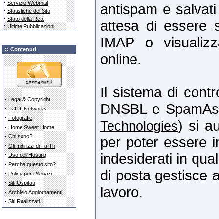
·
Servizio Webmail
antispam e salvati 
·
Statistiche del Sito
·
Stato della Rete
attesa di essere 
·
Ultime Pubblicazioni
IMAP o visualizz
:: Contenuti
online.
Il sistema di cont
·
Legal & Copyright
DNSBL e SpamAss
·
FaITh Networks
·
Fotografie
) si a
Technologies
·
Home Sweet Home
·
Chi sono?
per poter essere i
·
Gli Indirizzi di FaITh
indesiderati in qu
·
Uso dell'Hosting
·
Perchè questo sito?
di posta gestisce a
·
Policy per i Servizi
·
Siti Ospitati
lavoro.
·
Archivio Aggiornamenti
·
Siti Realizzati