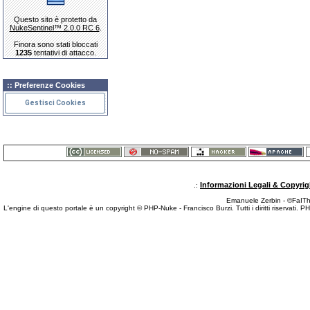
Questo sito è protetto da
NukeSentinel™ 2.0.0 RC 6
.
Finora sono stati bloccati
1235
tentativi di attacco.
:: Preferenze Cookies
Gestisci Cookies
Informazioni Legali & Copyrig
.:
Emanuele Zerbin - ©FaITh.
L'engine di questo portale è un copyright © PHP-Nuke - Francisco Burzi. Tutti i diritti riservati. 