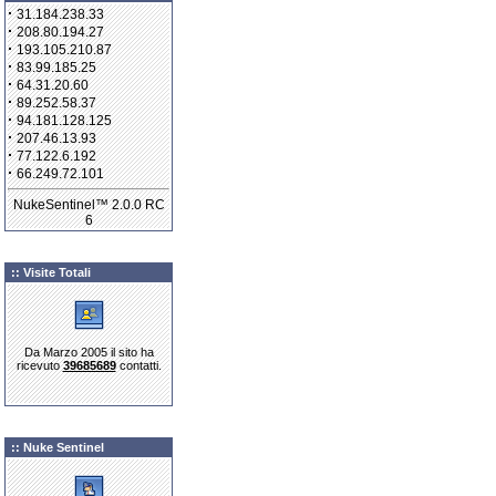
·
31.184.238.33
·
208.80.194.27
·
193.105.210.87
·
83.99.185.25
·
64.31.20.60
·
89.252.58.37
·
94.181.128.125
·
207.46.13.93
·
77.122.6.192
·
66.249.72.101
NukeSentinel™ 2.0.0 RC
6
:: Visite Totali
Da Marzo 2005 il sito ha
ricevuto
39685689
contatti.
:: Nuke Sentinel